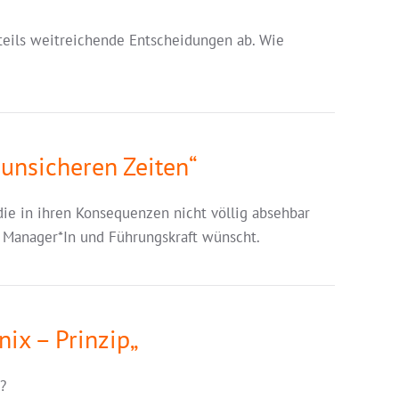
 teils weitreichende Entscheidungen ab. Wie
 unsicheren Zeiten“
 die in ihren Konsequenzen nicht völlig absehbar
ls Manager*In und Führungskraft wünscht.
ix – Prinzip
„
?