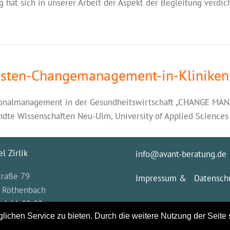
eg hat sich in unserer Arbeit der Aspekt der Begleitung verdi
listen-Changemanagement-in-Kliniken
ersonalmanagement in der Gesundheitswirtschaft „CHANGE MA
dte Wissenschaften Neu-Ulm, University of Applied Sciences
l Zirlik
info@avant-beratung.de
raße 79
Impressum & Datensch
 Röthenbach
 4 11 22 00
ichen Service zu bieten. Durch die weitere Nutzung der Seite