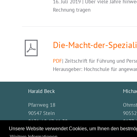
16. Juli 2019 | Über viele Jahre hinw
Rechnung tragen
Die-Macht-der-Spezia
PDF
| Zeitschrift für Führung und P
Herausgeber: Hochschule für angewan
Harald Beck
Michae
Pfarrweg 18
Ohmst
90547 Stein
90552
0171 / 2 67 41 30
0177 /
Unsere Website verwendet Cookies, um Ihnen den bestmögl
Weitere Informationen